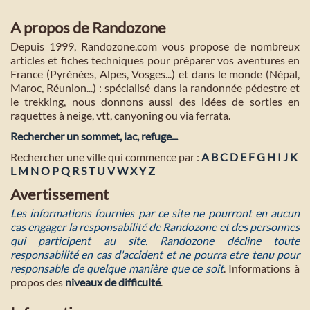
A propos de Randozone
Depuis 1999, Randozone.com vous propose de nombreux
articles et fiches techniques pour préparer vos aventures en
France (Pyrénées, Alpes, Vosges...) et dans le monde (Népal,
Maroc, Réunion...) : spécialisé dans la randonnée pédestre et
le trekking, nous donnons aussi des idées de sorties en
raquettes à neige, vtt, canyoning ou via ferrata.
Rechercher un sommet, lac, refuge...
Rechercher une ville qui commence par :
A
B
C
D
E
F
G
H
I
J
K
L
M
N
O
P
Q
R
S
T
U
V
W
X
Y
Z
Avertissement
Les informations fournies par ce site ne pourront en aucun
cas engager la responsabilité de Randozone et des personnes
qui participent au site. Randozone décline toute
responsabilité en cas d'accident et ne pourra etre tenu pour
responsable de quelque manière que ce soit
. Informations à
propos des
niveaux de difficulté
.