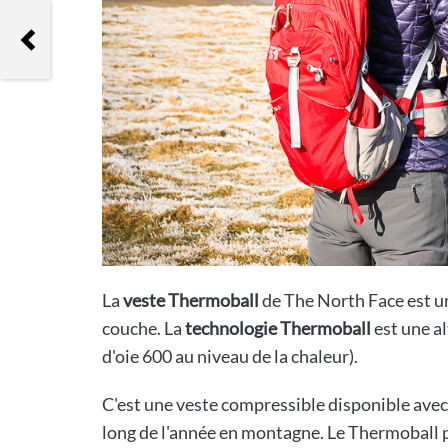
Columbia Peakfreak Excursion
Xcel Outdry
La
veste Thermoball
de The North Face est u
couche. La
technologie Thermoball
est une a
d'oie 600 au niveau de la chaleur).
C'est une veste compressible disponible avec 
long de l'année en montagne. Le Thermoball p