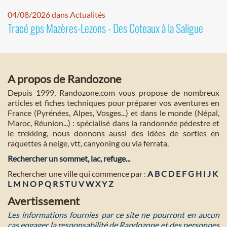
04/08/2026 dans Actualités
Tracé gps Mazères-Lezons - Des Coteaux à la Saligue
A propos de Randozone
Depuis 1999, Randozone.com vous propose de nombreux
articles et fiches techniques pour préparer vos aventures en
France (Pyrénées, Alpes, Vosges...) et dans le monde (Népal,
Maroc, Réunion...) : spécialisé dans la randonnée pédestre et
le trekking, nous donnons aussi des idées de sorties en
raquettes à neige, vtt, canyoning ou via ferrata.
Rechercher un sommet, lac, refuge...
Rechercher une ville qui commence par :
A
B
C
D
E
F
G
H
I
J
K
L
M
N
O
P
Q
R
S
T
U
V
W
X
Y
Z
Avertissement
Les informations fournies par ce site ne pourront en aucun
cas engager la responsabilité de Randozone et des personnes