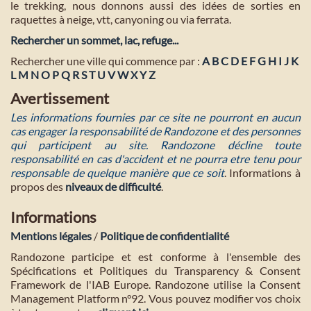
le trekking, nous donnons aussi des idées de sorties en
raquettes à neige, vtt, canyoning ou via ferrata.
Rechercher un sommet, lac, refuge...
Rechercher une ville qui commence par :
A
B
C
D
E
F
G
H
I
J
K
L
M
N
O
P
Q
R
S
T
U
V
W
X
Y
Z
Avertissement
Les informations fournies par ce site ne pourront en aucun
cas engager la responsabilité de Randozone et des personnes
qui participent au site. Randozone décline toute
responsabilité en cas d'accident et ne pourra etre tenu pour
responsable de quelque manière que ce soit
. Informations à
propos des
niveaux de difficulté
.
Informations
Mentions légales
/
Politique de confidentialité
Randozone participe et est conforme à l'ensemble des
Spécifications et Politiques du Transparency & Consent
Framework de l'IAB Europe. Randozone utilise la Consent
Management Platform n°92. Vous pouvez modifier vos choix