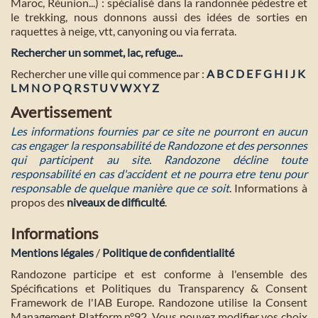
Maroc, Réunion...) : spécialisé dans la randonnée pédestre et
le trekking, nous donnons aussi des idées de sorties en
raquettes à neige, vtt, canyoning ou via ferrata.
Rechercher un sommet, lac, refuge...
Rechercher une ville qui commence par :
A
B
C
D
E
F
G
H
I
J
K
L
M
N
O
P
Q
R
S
T
U
V
W
X
Y
Z
Avertissement
Les informations fournies par ce site ne pourront en aucun
cas engager la responsabilité de Randozone et des personnes
qui participent au site. Randozone décline toute
responsabilité en cas d'accident et ne pourra etre tenu pour
responsable de quelque manière que ce soit
. Informations à
propos des
niveaux de difficulté
.
Informations
Mentions légales
/
Politique de confidentialité
Randozone participe et est conforme à l'ensemble des
Spécifications et Politiques du Transparency & Consent
Framework de l'IAB Europe. Randozone utilise la Consent
Management Platform n°92. Vous pouvez modifier vos choix