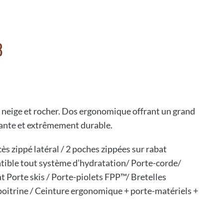
8
e neige et rocher. Dos ergonomique offrant un grand
tante et extrêmement durable.
ès zippé latéral / 2 poches zippées sur rabat
tible tout système d’hydratation/ Porte-corde/
t Porte skis / Porte-piolets FPP™/ Bretelles
poitrine / Ceinture ergonomique + porte-matériels +