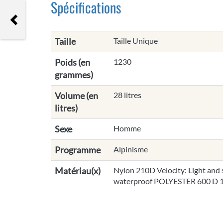
Spécifications
Icebreaker Quantum hood W
Taille
Taille Unique
Poids (en
1230
grammes)
Volume (en
28 litres
litres)
Sexe
Homme
Programme
Alpinisme
Matériau(x)
Nylon 210D Velocity: Light and
waterproof POLYESTER 600 D 1