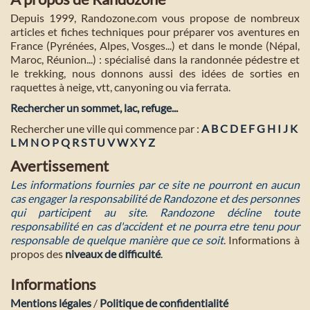
Depuis 1999, Randozone.com vous propose de nombreux
articles et fiches techniques pour préparer vos aventures en
France (Pyrénées, Alpes, Vosges...) et dans le monde (Népal,
Maroc, Réunion...) : spécialisé dans la randonnée pédestre et
le trekking, nous donnons aussi des idées de sorties en
raquettes à neige, vtt, canyoning ou via ferrata.
Rechercher un sommet, lac, refuge...
Rechercher une ville qui commence par :
A
B
C
D
E
F
G
H
I
J
K
L
M
N
O
P
Q
R
S
T
U
V
W
X
Y
Z
Avertissement
Les informations fournies par ce site ne pourront en aucun
cas engager la responsabilité de Randozone et des personnes
qui participent au site. Randozone décline toute
responsabilité en cas d'accident et ne pourra etre tenu pour
responsable de quelque manière que ce soit
. Informations à
propos des
niveaux de difficulté
.
Informations
Mentions légales
/
Politique de confidentialité