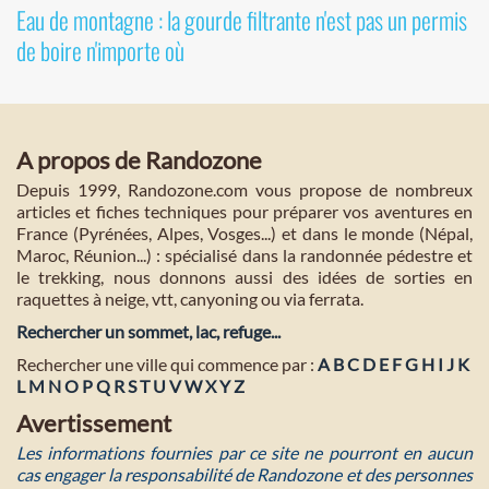
Eau de montagne : la gourde filtrante n'est pas un permis
de boire n'importe où
A propos de Randozone
Depuis 1999, Randozone.com vous propose de nombreux
articles et fiches techniques pour préparer vos aventures en
France (Pyrénées, Alpes, Vosges...) et dans le monde (Népal,
Maroc, Réunion...) : spécialisé dans la randonnée pédestre et
le trekking, nous donnons aussi des idées de sorties en
raquettes à neige, vtt, canyoning ou via ferrata.
Rechercher un sommet, lac, refuge...
Rechercher une ville qui commence par :
A
B
C
D
E
F
G
H
I
J
K
L
M
N
O
P
Q
R
S
T
U
V
W
X
Y
Z
Avertissement
Les informations fournies par ce site ne pourront en aucun
cas engager la responsabilité de Randozone et des personnes