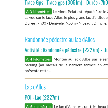
Trace Gps : Trace gps (3051m) - Durée : 7h0
A 3 kilomètres
Le Mont Pelat est réputé être le 3
La vue sur le lac d'Allos, le plus grand lac d'altitu
Durée : 7h00 - Dénivelé : 950m - Niveau : Difficile.
Randonnée pédestre au lac d'Allos
Activité : Randonnée pédestre (2227m) - D
A 4 kilomètres
Montée au lac d'Allos par le se
parking (au niveau de la barrière fermée en ét
présente cette...
Lac d'Allos
POI : Lac (2227m)
A 5 kilomètres
Le lac d'Allos est un très beau l