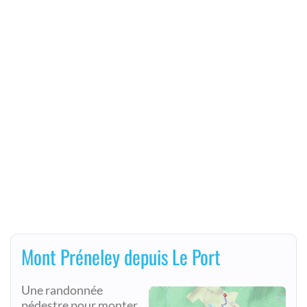
Mont Préneley depuis Le Port
Une randonnée
pédestre pour monter