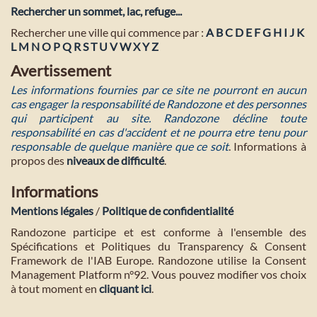
Rechercher un sommet, lac, refuge...
Rechercher une ville qui commence par :
A
B
C
D
E
F
G
H
I
J
K
L
M
N
O
P
Q
R
S
T
U
V
W
X
Y
Z
Avertissement
Les informations fournies par ce site ne pourront en aucun
cas engager la responsabilité de Randozone et des personnes
qui participent au site. Randozone décline toute
responsabilité en cas d'accident et ne pourra etre tenu pour
responsable de quelque manière que ce soit
. Informations à
propos des
niveaux de difficulté
.
Informations
Mentions légales
/
Politique de confidentialité
Randozone participe et est conforme à l'ensemble des
Spécifications et Politiques du Transparency & Consent
Framework de l'IAB Europe. Randozone utilise la Consent
Management Platform n°92. Vous pouvez modifier vos choix
à tout moment en
cliquant ici
.