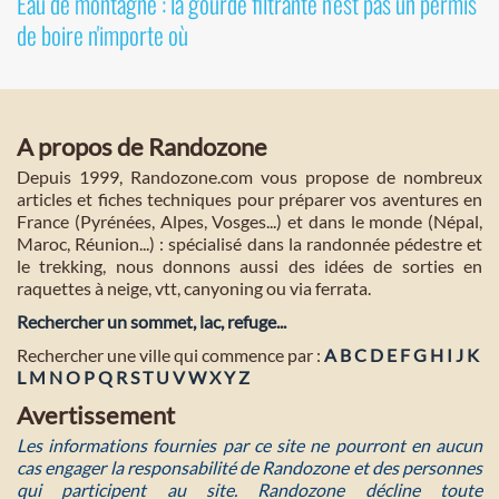
Eau de montagne : la gourde filtrante n'est pas un permis
de boire n'importe où
A propos de Randozone
Depuis 1999, Randozone.com vous propose de nombreux
articles et fiches techniques pour préparer vos aventures en
France (Pyrénées, Alpes, Vosges...) et dans le monde (Népal,
Maroc, Réunion...) : spécialisé dans la randonnée pédestre et
le trekking, nous donnons aussi des idées de sorties en
raquettes à neige, vtt, canyoning ou via ferrata.
Rechercher un sommet, lac, refuge...
Rechercher une ville qui commence par :
A
B
C
D
E
F
G
H
I
J
K
L
M
N
O
P
Q
R
S
T
U
V
W
X
Y
Z
Avertissement
Les informations fournies par ce site ne pourront en aucun
cas engager la responsabilité de Randozone et des personnes
qui participent au site. Randozone décline toute