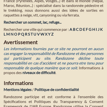
France (Pyrénées, Alpes, Vosges...) et dans le monde (Népal,
Maroc, Réunion...) : spécialisé dans la randonnée pédestre et
le trekking, nous donnons aussi des idées de sorties en
raquettes à neige, vtt, canyoning ou via ferrata.
Rechercher un sommet, lac, refuge...
Rechercher une ville qui commence par :
A
B
C
D
E
F
G
H
I
J
K
L
M
N
O
P
Q
R
S
T
U
V
W
X
Y
Z
Avertissement
Les informations fournies par ce site ne pourront en aucun
cas engager la responsabilité de Randozone et des personnes
qui participent au site. Randozone décline toute
responsabilité en cas d'accident et ne pourra etre tenu pour
responsable de quelque manière que ce soit
. Informations à
propos des
niveaux de difficulté
.
Informations
Mentions légales
/
Politique de confidentialité
Randozone participe et est conforme à l'ensemble des
Spécifications et Politiques du Transparency & Consent
Framework de l'IAB Europe. Randozone utilise la Consent