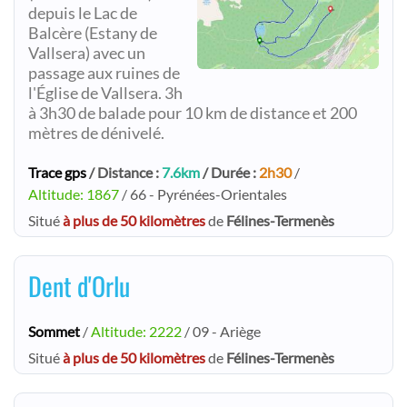
depuis le Lac de
Balcère (Estany de
Vallsera) avec un
passage aux ruines de
l'Église de Vallsera. 3h
à 3h30 de balade pour 10 km de distance et 200
mètres de dénivelé.
Trace gps
/ Distance :
7.6km
/ Durée :
2h30
/
Altitude: 1867
/ 66 - Pyrénées-Orientales
Situé
à plus de 50 kilomètres
de
Félines-Termenès
Dent d'Orlu
Sommet
/
Altitude: 2222
/ 09 - Ariège
Situé
à plus de 50 kilomètres
de
Félines-Termenès