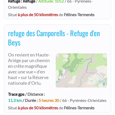
Refuge : Refuge
/
Altitude: 1052
/ 66 - Pyrénées-
Orientales
Situé
à plus de 50 kilomètres
de
Félines-Termenès
refuge des Camporells - Refuge d'en
Beys
On revient en Haute-
Ariège par un chemin
en crête magnifique
avec une vue « d’en
haut » sur la Réserve
nationale d’Orlu.
Trace gps
/ Distance :
11.3 km
/ Durée :
5 heures 30
/ 66 - Pyrénées-Orientales
Situé
à plus de 50 kilomètres
de
Félines-Termenès