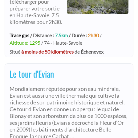
télécharger pour
préparer votre sortie
en Haute-Savoie. 7.5
kilomètres pour 2h30.
Trace gps
/ Distance :
7.5km
/ Durée :
2h30
/
Altitude: 1295
/ 74 - Haute-Savoie
Situé
à moins de 50 kilomètres
de
Échenevex
Le tour d'Evian
Mondialement réputée pour son eau minérale,
Evian est aussi une ville thermale qui cultive la
richesse de son patrimoine historique et naturel.
Ce tour d’Evian en donne un aperçu : le quai de
Blonay et son arboretum de plus de 1000 espèces,
ses jardins fleuris (Evian a décroché la Fleur d’Or
en 2009) les bâtiments d’architecture Belle
Epoque, la source Cachat,…