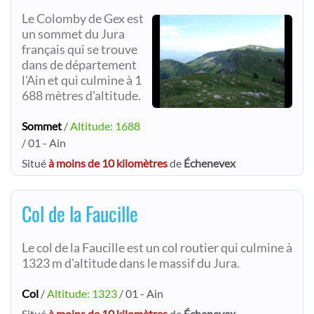
Le Colomby de Gex est
un sommet du Jura
français qui se trouve
dans de département
l'Ain et qui culmine à 1
688 mètres d'altitude.
Sommet
/
Altitude: 1688
/ 01 - Ain
Situé
à moins de 10 kilomètres
de
Échenevex
Col de la Faucille
Le col de la Faucille est un col routier qui culmine à
1323 m d'altitude dans le massif du Jura.
Col
/
Altitude: 1323
/ 01 - Ain
Situé
à moins de 10 kilomètres
de
Échenevex