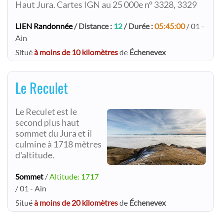
Haut Jura. Cartes IGN au 25 000e n° 3328, 3329
LIEN Randonnée
/ Distance :
12
/ Durée :
05:45:00
/ 01 -
Ain
Situé
à moins de 10 kilomètres
de
Échenevex
Le Reculet
Le Reculet est le
second plus haut
sommet du Jura et il
culmine à 1718 mètres
d'altitude.
Sommet
/
Altitude: 1717
/ 01 - Ain
Situé
à moins de 20 kilomètres
de
Échenevex