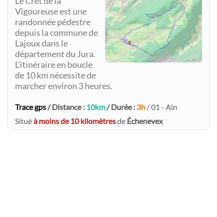
Le Crêt de la
Vigoureuse est une
randonnée pédestre
depuis la commune de
Lajoux dans le
département du Jura.
L'itinéraire en boucle
de 10 km nécessite de
marcher environ 3 heures.
Trace gps
/ Distance :
10km
/ Durée :
3h
/ 01 - Ain
Situé
à moins de 10 kilomètres
de
Échenevex