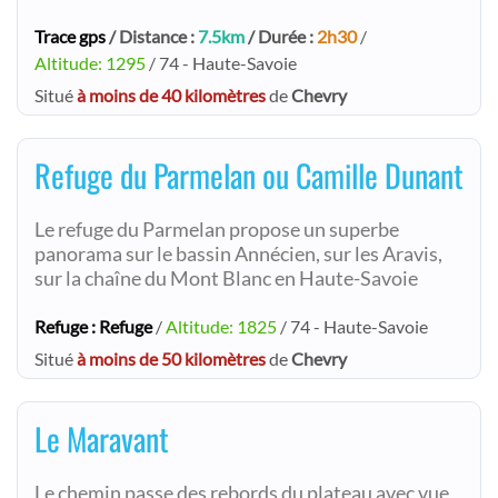
Trace gps
/ Distance :
7.5km
/ Durée :
2h30
/
Altitude: 1295
/ 74 - Haute-Savoie
Situé
à moins de 40 kilomètres
de
Chevry
Refuge du Parmelan ou Camille Dunant
Le refuge du Parmelan propose un superbe
panorama sur le bassin Annécien, sur les Aravis,
sur la chaîne du Mont Blanc en Haute-Savoie
Refuge : Refuge
/
Altitude: 1825
/ 74 - Haute-Savoie
Situé
à moins de 50 kilomètres
de
Chevry
Le Maravant
Le chemin passe des rebords du plateau avec vue