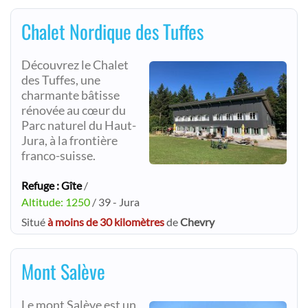
Chalet Nordique des Tuffes
Découvrez le Chalet
des Tuffes, une
charmante bâtisse
rénovée au cœur du
Parc naturel du Haut-
Jura, à la frontière
franco-suisse.
Refuge : Gîte
/
Altitude: 1250
/ 39 - Jura
Situé
à moins de 30 kilomètres
de
Chevry
Mont Salève
Le mont Salève est un