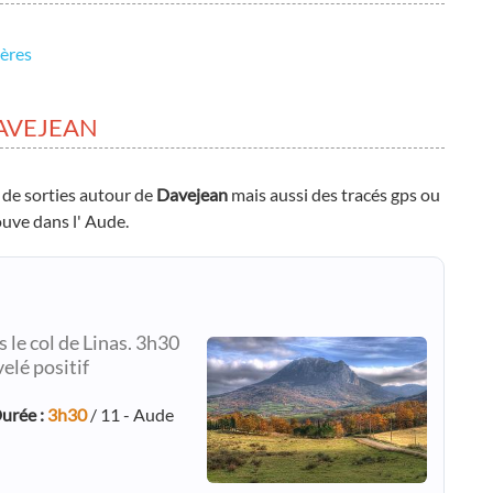
ières
AVEJEAN
 de sorties autour de
Davejean
mais aussi des tracés gps ou
ouve dans l' Aude.
le col de Linas. 3h30
elé positif
urée :
3h30
/ 11 - Aude