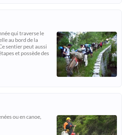
née qui traverse le
lle au bord de la
e sentier peut aussi
 étapes et possède des
e
enées ou en canoe,