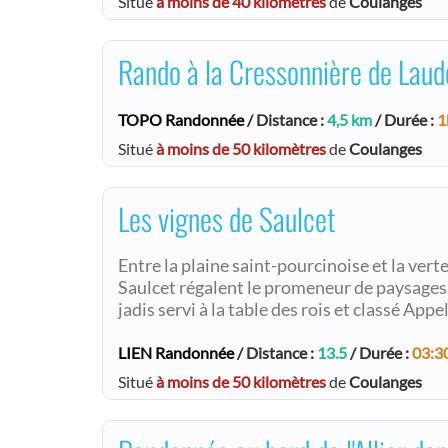
Situé
à moins de 40 kilomètres
de
Coulanges
Rando à la Cressonnière de Laude
TOPO Randonnée
/ Distance :
4,5 km
/ Durée :
1
Situé
à moins de 50 kilomètres
de
Coulanges
Les vignes de Saulcet
Entre la plaine saint-pourcinoise et la ver
Saulcet régalent le promeneur de paysages 
jadis servi à la table des rois et classé Ap
LIEN Randonnée
/ Distance :
13.5
/ Durée :
03:3
Situé
à moins de 50 kilomètres
de
Coulanges