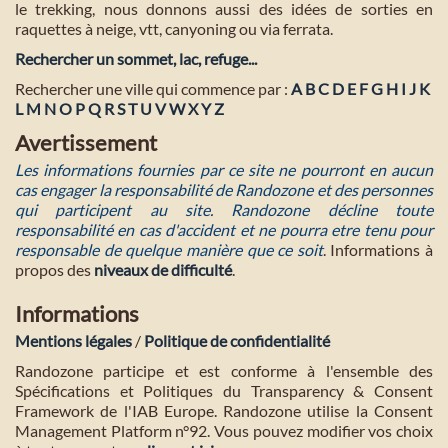
le trekking, nous donnons aussi des idées de sorties en
raquettes à neige, vtt, canyoning ou via ferrata.
Rechercher un sommet, lac, refuge...
Rechercher une ville qui commence par :
A
B
C
D
E
F
G
H
I
J
K
L
M
N
O
P
Q
R
S
T
U
V
W
X
Y
Z
Avertissement
Les informations fournies par ce site ne pourront en aucun
cas engager la responsabilité de Randozone et des personnes
qui participent au site. Randozone décline toute
responsabilité en cas d'accident et ne pourra etre tenu pour
responsable de quelque manière que ce soit
. Informations à
propos des
niveaux de difficulté
.
Informations
Mentions légales
/
Politique de confidentialité
Randozone participe et est conforme à l'ensemble des
Spécifications et Politiques du Transparency & Consent
Framework de l'IAB Europe. Randozone utilise la Consent
Management Platform n°92. Vous pouvez modifier vos choix