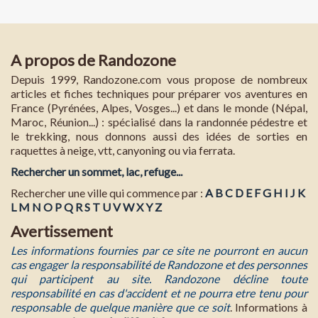
A propos de Randozone
Depuis 1999, Randozone.com vous propose de nombreux
articles et fiches techniques pour préparer vos aventures en
France (Pyrénées, Alpes, Vosges...) et dans le monde (Népal,
Maroc, Réunion...) : spécialisé dans la randonnée pédestre et
le trekking, nous donnons aussi des idées de sorties en
raquettes à neige, vtt, canyoning ou via ferrata.
Rechercher un sommet, lac, refuge...
Rechercher une ville qui commence par :
A
B
C
D
E
F
G
H
I
J
K
L
M
N
O
P
Q
R
S
T
U
V
W
X
Y
Z
Avertissement
Les informations fournies par ce site ne pourront en aucun
cas engager la responsabilité de Randozone et des personnes
qui participent au site. Randozone décline toute
responsabilité en cas d'accident et ne pourra etre tenu pour
responsable de quelque manière que ce soit
. Informations à