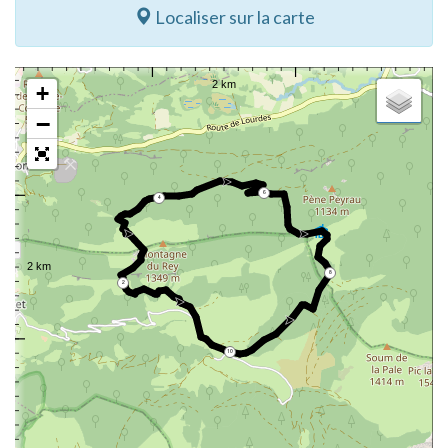
Localiser sur la carte
+
−
6
4
8
2
10