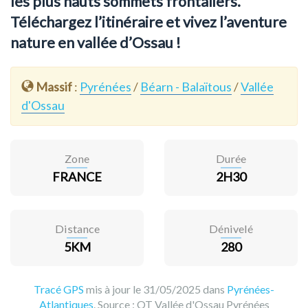
les plus hauts sommets frontaliers.
Téléchargez l’itinéraire et vivez l’aventure
nature en vallée d’Ossau !
Massif
:
Pyrénées
/
Béarn - Balaïtous
/
Vallée
d'Ossau
Zone
Durée
FRANCE
2H30
Distance
Dénivelé
5KM
280
Tracé GPS
mis à jour le 31/05/2025 dans
Pyrénées-
Atlantiques
. Source :
OT Vallée d'Ossau Pyrénées