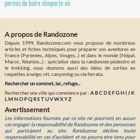
permis de boire n'importe où
A propos de Randozone
Depuis 1999, Randozone.com vous propose de nombreux
articles et fiches techniques pour préparer vos aventures en
France (Pyrénées, Alpes, Vosges...) et dans le monde (Népal,
Maroc, Réunion...) : spécialisé dans la randonnée pédestre et
le trekking, nous donnons aussi des idées de sorties en
raquettes à neige, vtt, canyoning ou via ferrata.
Rechercher un sommet, lac, refuge...
Rechercher une ville qui commence par :
A
B
C
D
E
F
G
H
I
J
K
L
M
N
O
P
Q
R
S
T
U
V
W
X
Y
Z
Avertissement
Les informations fournies par ce site ne pourront en aucun
cas engager la responsabilité de Randozone et des personnes
qui participent au site. Randozone décline toute
responsabilité en cas d'accident et ne pourra etre tenu pour