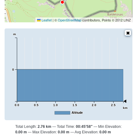
Leaflet
|
©
OpenStreetMap
contributors, Points © 2012 LINZ
m
0
0.0
0.5
1.0
1.5
2.0
2.5
km
Altitude
Total Length:
2.76 km
Total Time:
00:45'58"
Min Elevation:
0.00 m
Max Elevation:
0.00 m
Avg Elevation:
0.00 m