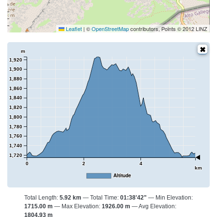
Leaflet
|
©
OpenStreetMap
contributors, Points © 2012 LINZ
m
1,920
1,900
1,880
1,860
1,840
1,820
1,800
1,780
1,760
1,740
1,720
0
2
4
km
Altitude
Total Length:
5.92 km
Total Time:
01:38'42"
Min Elevation:
1715.00 m
Max Elevation:
1926.00 m
Avg Elevation:
1804.93 m