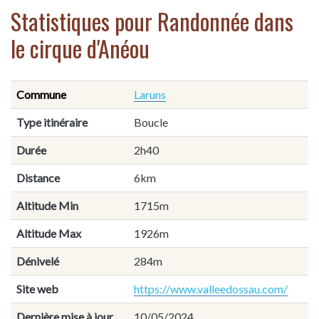
Statistiques pour Randonnée dans
le cirque d'Anéou
Commune
Laruns
Type itinéraire
Boucle
Durée
2h40
Distance
6km
Altitude Min
1715m
Altitude Max
1926m
Dénivelé
284m
Site web
https://www.valleedossau.com/
Dernière mise à jour
10/05/2024