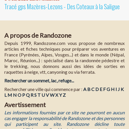
Tracé gps Mazères-Lezons - Des Coteaux à la Saligue
A propos de Randozone
Depuis 1999, Randozone.com vous propose de nombreux
articles et fiches techniques pour préparer vos aventures en
France (Pyrénées, Alpes, Vosges...) et dans le monde (Népal,
Maroc, Réunion...) : spécialisé dans la randonnée pédestre et
le trekking, nous donnons aussi des idées de sorties en
raquettes à neige, vtt, canyoning ou via ferrata.
Rechercher un sommet, lac, refuge...
Rechercher une ville qui commence par :
A
B
C
D
E
F
G
H
I
J
K
L
M
N
O
P
Q
R
S
T
U
V
W
X
Y
Z
Avertissement
Les informations fournies par ce site ne pourront en aucun
cas engager la responsabilité de Randozone et des personnes
qui participent au site. Randozone décline toute