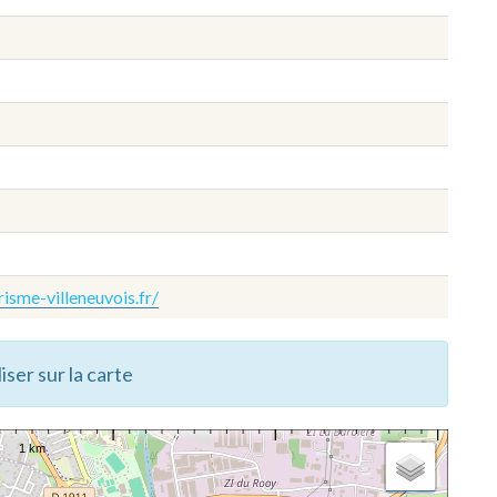
isme-villeneuvois.fr/
iser sur la carte