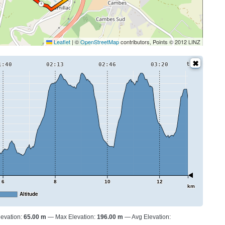
8
Leaflet
|
©
OpenStreetMap
contributors, Points © 2012 LINZ
t
1:40
02:13
02:46
03:20
6
8
10
12
km
Altitude
levation:
65.00 m
Max Elevation:
196.00 m
Avg Elevation: