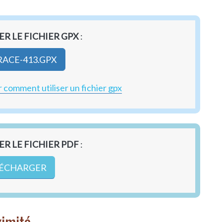
R LE FICHIER GPX
:
RACE-413.GPX
 comment utiliser un fichier gpx
R LE FICHIER PDF
:
ÉCHARGER
ximité