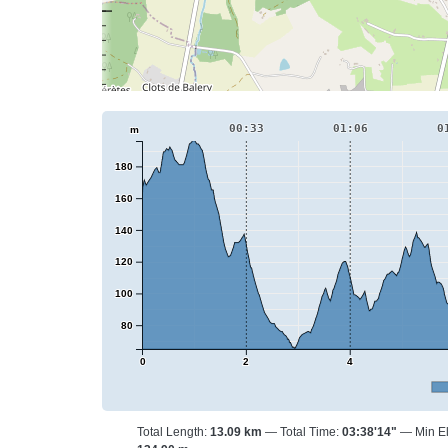
00:33
01:06
0
m
180
160
140
120
100
80
0
2
4
Total Length:
13.09 km
Total Time:
03:38'14"
Min E