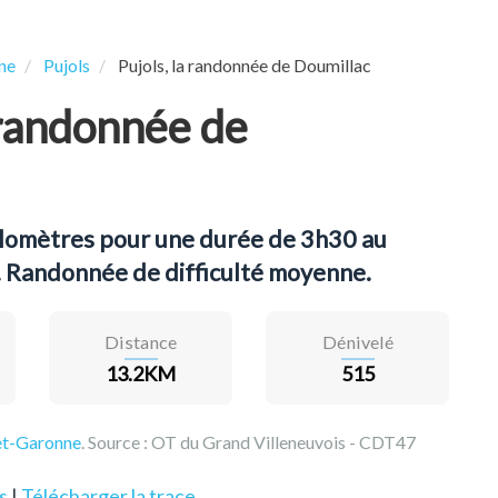
ne
Pujols
Pujols, la randonnée de Doumillac
 randonnée de
ilomètres pour une durée de 3h30 au
. Randonnée de difficulté moyenne.
Distance
Dénivelé
13.2KM
515
et-Garonne
. Source :
OT du Grand Villeneuvois - CDT47
s
|
Télécharger la trace