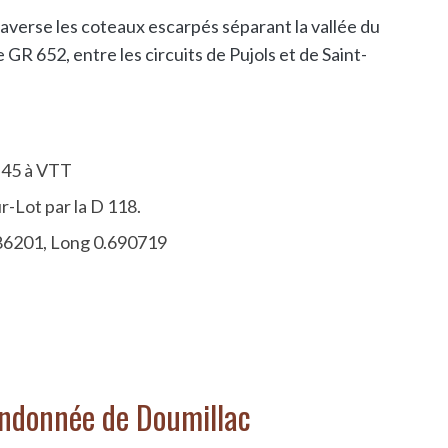
raverse les coteaux escarpés séparant la vallée du
le GR 652, entre les circuits de Pujols et de Saint-
h45 à VTT
r-Lot par la D 118.
.386201, Long 0.690719
randonnée de Doumillac