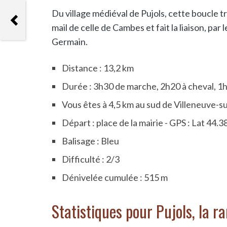
Du village médiéval de Pujols, cette boucle t
Trace gps Pont-du-Casse, longue
randonnée dans les coteaux de
mail de celle de Cambes et fait la liaison, par 
Serres
Germain.
Distance : 13,2 km
Durée : 3h30 de marche, 2h20 à cheval, 1
Vous êtes à 4,5 km au sud de Villeneuve-su
Départ : place de la mairie - GPS : Lat 44
Balisage : Bleu
Difficulté : 2/3
Dénivelée cumulée : 515 m
Statistiques pour Pujols, la 