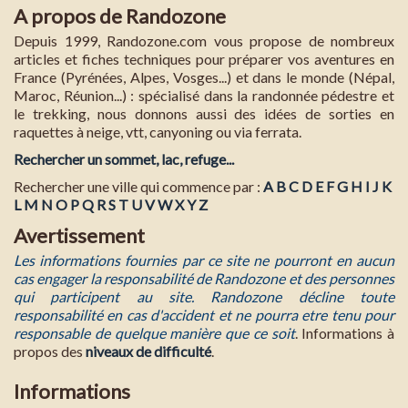
A propos de Randozone
Depuis 1999, Randozone.com vous propose de nombreux
articles et fiches techniques pour préparer vos aventures en
France (Pyrénées, Alpes, Vosges...) et dans le monde (Népal,
Maroc, Réunion...) : spécialisé dans la randonnée pédestre et
le trekking, nous donnons aussi des idées de sorties en
raquettes à neige, vtt, canyoning ou via ferrata.
Rechercher un sommet, lac, refuge...
Rechercher une ville qui commence par :
A
B
C
D
E
F
G
H
I
J
K
L
M
N
O
P
Q
R
S
T
U
V
W
X
Y
Z
Avertissement
Les informations fournies par ce site ne pourront en aucun
cas engager la responsabilité de Randozone et des personnes
qui participent au site. Randozone décline toute
responsabilité en cas d'accident et ne pourra etre tenu pour
responsable de quelque manière que ce soit
. Informations à
propos des
niveaux de difficulté
.
Informations