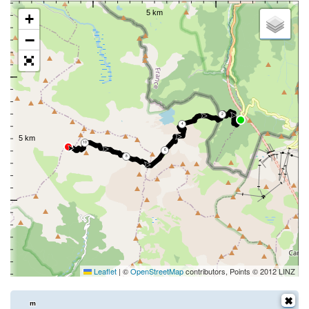
+
−
2
4
10
6
8
Leaflet
|
©
OpenStreetMap
contributors, Points © 2012 LINZ
m