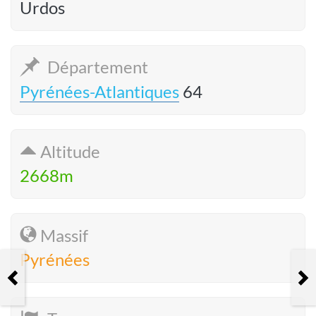
Urdos
Département
Pyrénées-Atlantiques
64
Altitude
2668m
Massif
Pyrénées
La Punta Acuta et le haut du
cañon - 2247 m