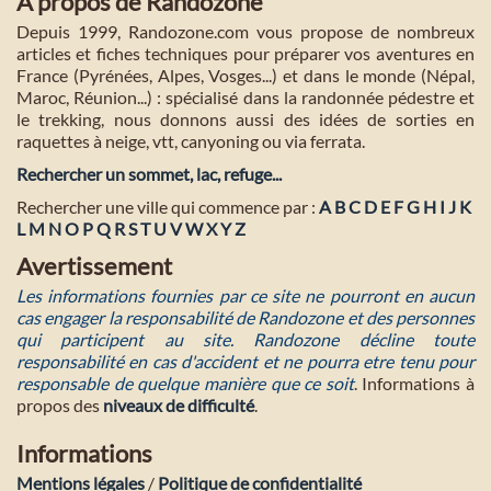
A propos de Randozone
Depuis 1999, Randozone.com vous propose de nombreux
articles et fiches techniques pour préparer vos aventures en
France (Pyrénées, Alpes, Vosges...) et dans le monde (Népal,
Maroc, Réunion...) : spécialisé dans la randonnée pédestre et
le trekking, nous donnons aussi des idées de sorties en
raquettes à neige, vtt, canyoning ou via ferrata.
Rechercher un sommet, lac, refuge...
Rechercher une ville qui commence par :
A
B
C
D
E
F
G
H
I
J
K
L
M
N
O
P
Q
R
S
T
U
V
W
X
Y
Z
Avertissement
Les informations fournies par ce site ne pourront en aucun
cas engager la responsabilité de Randozone et des personnes
qui participent au site. Randozone décline toute
responsabilité en cas d'accident et ne pourra etre tenu pour
responsable de quelque manière que ce soit
. Informations à
propos des
niveaux de difficulté
.
Informations
Mentions légales
/
Politique de confidentialité