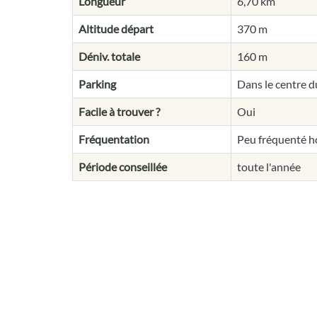
Longueur
6,70 km
Altitude départ
370 m
Déniv. totale
160 m
Parking
Dans le centre d
Facile à trouver ?
Oui
Fréquentation
Peu fréquenté h
Période conseillée
toute l'année