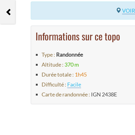
Randonnée du Fel au village des
VOIR
Crestes
Informations sur ce topo
Type :
Randonnée
Altitude :
370 m
Durée totale :
1h45
Difficulté :
Facile
Carte de randonnée :
IGN 2438E