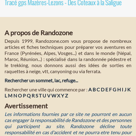
Tracé gps Mazères-Lezons - Des Coteaux à la Saligue
A propos de Randozone
Depuis 1999, Randozone.com vous propose de nombreux
articles et fiches techniques pour préparer vos aventures en
France (Pyrénées, Alpes, Vosges...) et dans le monde (Népal,
Maroc, Réunion...) : spécialisé dans la randonnée pédestre et
le trekking, nous donnons aussi des idées de sorties en
raquettes à neige, vtt, canyoning ou via ferrata.
Rechercher un sommet, lac, refuge...
Rechercher une ville qui commence par :
A
B
C
D
E
F
G
H
I
J
K
L
M
N
O
P
Q
R
S
T
U
V
W
X
Y
Z
Avertissement
Les informations fournies par ce site ne pourront en aucun
cas engager la responsabilité de Randozone et des personnes
qui participent au site. Randozone décline toute
responsabilité en cas d'accident et ne pourra etre tenu pour