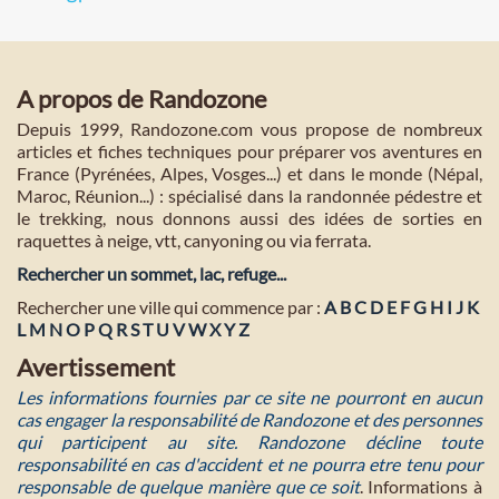
A propos de Randozone
Depuis 1999, Randozone.com vous propose de nombreux
articles et fiches techniques pour préparer vos aventures en
France (Pyrénées, Alpes, Vosges...) et dans le monde (Népal,
Maroc, Réunion...) : spécialisé dans la randonnée pédestre et
le trekking, nous donnons aussi des idées de sorties en
raquettes à neige, vtt, canyoning ou via ferrata.
Rechercher un sommet, lac, refuge...
Rechercher une ville qui commence par :
A
B
C
D
E
F
G
H
I
J
K
L
M
N
O
P
Q
R
S
T
U
V
W
X
Y
Z
Avertissement
Les informations fournies par ce site ne pourront en aucun
cas engager la responsabilité de Randozone et des personnes
qui participent au site. Randozone décline toute
responsabilité en cas d'accident et ne pourra etre tenu pour
responsable de quelque manière que ce soit
. Informations à