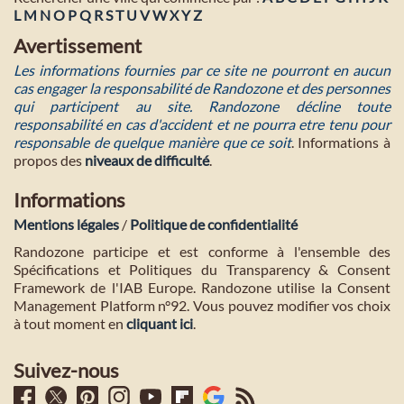
L
M
N
O
P
Q
R
S
T
U
V
W
X
Y
Z
Avertissement
Les informations fournies par ce site ne pourront en aucun
cas engager la responsabilité de Randozone et des personnes
qui participent au site. Randozone décline toute
responsabilité en cas d'accident et ne pourra etre tenu pour
responsable de quelque manière que ce soit
. Informations à
propos des
niveaux de difficulté
.
Informations
Mentions légales
/
Politique de confidentialité
Randozone participe et est conforme à l'ensemble des
Spécifications et Politiques du Transparency & Consent
Framework de l'IAB Europe. Randozone utilise la Consent
Management Platform n°92. Vous pouvez modifier vos choix
à tout moment en
cliquant ici
.
Suivez-nous