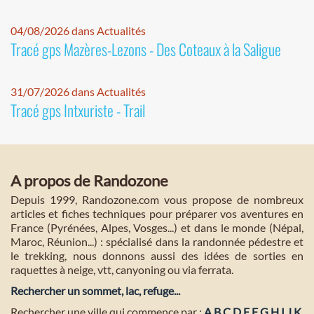
04/08/2026 dans Actualités
Tracé gps Mazères-Lezons - Des Coteaux à la Saligue
31/07/2026 dans Actualités
Tracé gps Intxuriste - Trail
A propos de Randozone
Depuis 1999, Randozone.com vous propose de nombreux
articles et fiches techniques pour préparer vos aventures en
France (Pyrénées, Alpes, Vosges...) et dans le monde (Népal,
Maroc, Réunion...) : spécialisé dans la randonnée pédestre et
le trekking, nous donnons aussi des idées de sorties en
raquettes à neige, vtt, canyoning ou via ferrata.
Rechercher un sommet, lac, refuge...
Rechercher une ville qui commence par :
A
B
C
D
E
F
G
H
I
J
K