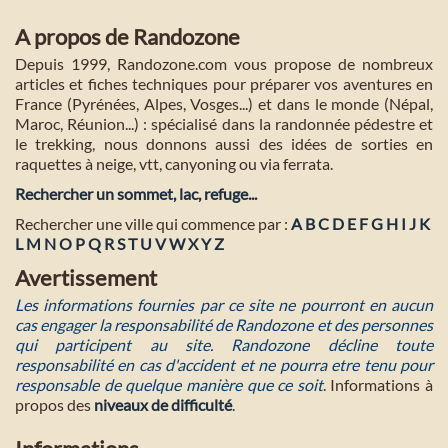
A propos de Randozone
Depuis 1999, Randozone.com vous propose de nombreux
articles et fiches techniques pour préparer vos aventures en
France (Pyrénées, Alpes, Vosges...) et dans le monde (Népal,
Maroc, Réunion...) : spécialisé dans la randonnée pédestre et
le trekking, nous donnons aussi des idées de sorties en
raquettes à neige, vtt, canyoning ou via ferrata.
Rechercher un sommet, lac, refuge...
Rechercher une ville qui commence par :
A
B
C
D
E
F
G
H
I
J
K
L
M
N
O
P
Q
R
S
T
U
V
W
X
Y
Z
Avertissement
Les informations fournies par ce site ne pourront en aucun
cas engager la responsabilité de Randozone et des personnes
qui participent au site. Randozone décline toute
responsabilité en cas d'accident et ne pourra etre tenu pour
responsable de quelque manière que ce soit
. Informations à
propos des
niveaux de difficulté
.