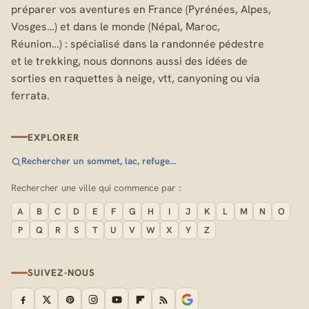
préparer vos aventures en France (Pyrénées, Alpes,
Vosges…) et dans le monde (Népal, Maroc,
Réunion…) : spécialisé dans la randonnée pédestre
et le trekking, nous donnons aussi des idées de
sorties en raquettes à neige, vtt, canyoning ou via
ferrata.
EXPLORER
Rechercher un sommet, lac, refuge…
Rechercher une ville qui commence par :
A
B
C
D
E
F
G
H
I
J
K
L
M
N
O
P
Q
R
S
T
U
V
W
X
Y
Z
SUIVEZ-NOUS