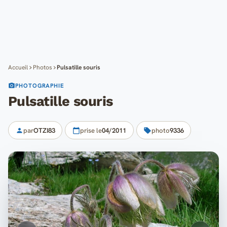
Cartes
Blog
Mon compte
Accueil
Photos
Pulsatille souris
PHOTOGRAPHIE
Pulsatille souris
par
OTZI83
prise le
04/2011
photo
9336