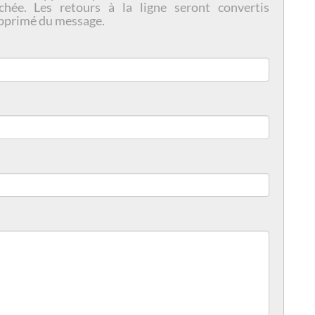
chée. Les retours à la ligne seront convertis
pprimé du message.