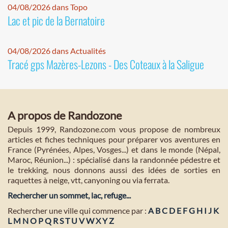
04/08/2026 dans Topo
Lac et pic de la Bernatoire
04/08/2026 dans Actualités
Tracé gps Mazères-Lezons - Des Coteaux à la Saligue
A propos de Randozone
Depuis 1999, Randozone.com vous propose de nombreux
articles et fiches techniques pour préparer vos aventures en
France (Pyrénées, Alpes, Vosges...) et dans le monde (Népal,
Maroc, Réunion...) : spécialisé dans la randonnée pédestre et
le trekking, nous donnons aussi des idées de sorties en
raquettes à neige, vtt, canyoning ou via ferrata.
Rechercher un sommet, lac, refuge...
Rechercher une ville qui commence par :
A
B
C
D
E
F
G
H
I
J
K
L
M
N
O
P
Q
R
S
T
U
V
W
X
Y
Z