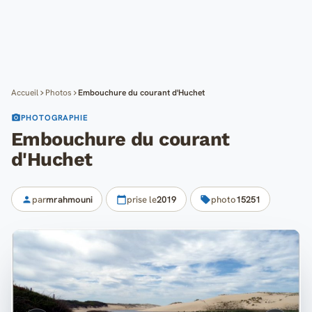
Cartes
Blog
Mon compte
Accueil
Photos
Embouchure du courant d'Huchet
PHOTOGRAPHIE
Embouchure du courant
d'Huchet
par
mrahmouni
prise le
2019
photo
15251