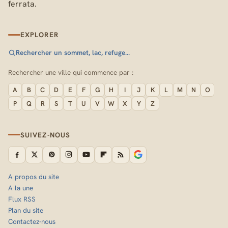
ferrata.
EXPLORER
Rechercher un sommet, lac, refuge…
Rechercher une ville qui commence par :
A
B
C
D
E
F
G
H
I
J
K
L
M
N
O
P
Q
R
S
T
U
V
W
X
Y
Z
SUIVEZ-NOUS
A propos du site
A la une
Flux RSS
Plan du site
Contactez-nous