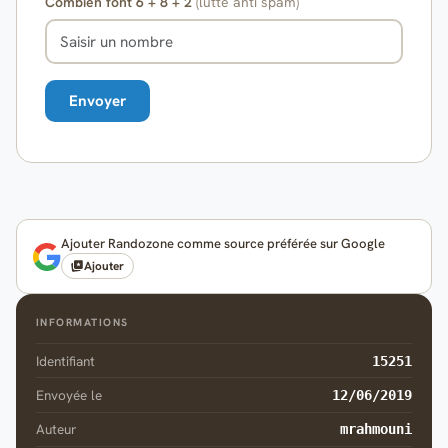
Combien font 6 + 8 + 2
(lutte anti spam)
Ajouter Randozone comme source préférée sur Google
Ajouter
INFORMATIONS
Identifiant
15251
Envoyée le
12/06/2019
Auteur
mrahmouni