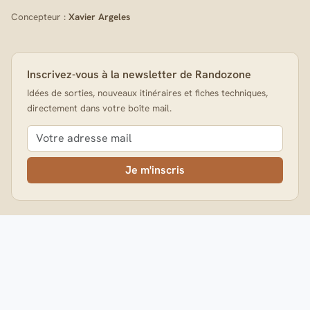
Concepteur :
Xavier Argeles
Inscrivez-vous à la newsletter de Randozone
Idées de sorties, nouveaux itinéraires et fiches techniques,
directement dans votre boîte mail.
Je m'inscris
AVERTISSEMENT
Les informations fournies par ce site ne pourront en aucun cas
engager la responsabilité de Randozone et des personnes qui
participent au site. Randozone décline toute responsabilité en