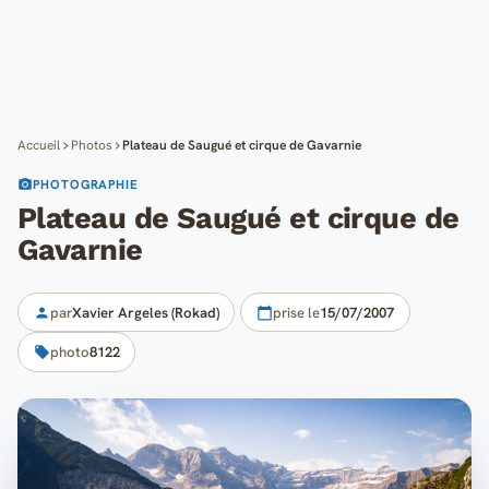
Cartes
Blog
Mon compte
Accueil
Photos
Plateau de Saugué et cirque de Gavarnie
PHOTOGRAPHIE
Plateau de Saugué et cirque de
Gavarnie
par
Xavier Argeles (Rokad)
prise le
15/07/2007
photo
8122