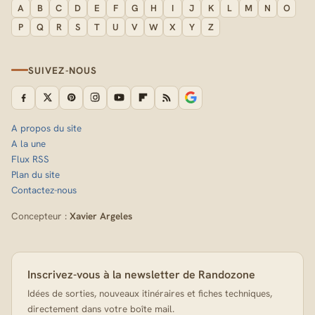
A
B
C
D
E
F
G
H
I
J
K
L
M
N
O
P
Q
R
S
T
U
V
W
X
Y
Z
SUIVEZ-NOUS
A propos du site
A la une
Flux RSS
Plan du site
Contactez-nous
Concepteur :
Xavier Argeles
Inscrivez-vous à la newsletter de Randozone
Idées de sorties, nouveaux itinéraires et fiches techniques,
directement dans votre boîte mail.