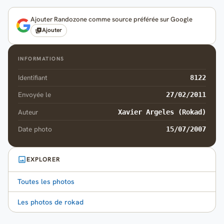
Ajouter Randozone comme source préférée sur Google
Ajouter
INFORMATIONS
Identifiant
8122
Envoyée le
27/02/2011
Auteur
Xavier Argeles (Rokad)
Date photo
15/07/2007
EXPLORER
Toutes les photos
Les photos de rokad