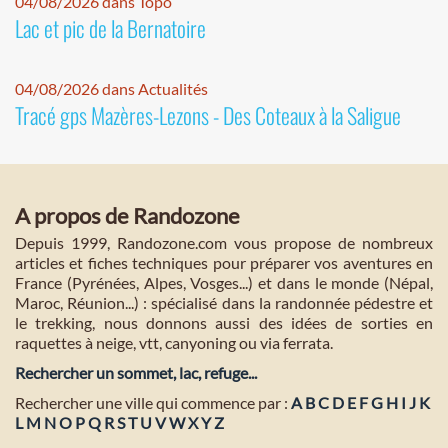
04/08/2026 dans Topo
Lac et pic de la Bernatoire
04/08/2026 dans Actualités
Tracé gps Mazères-Lezons - Des Coteaux à la Saligue
A propos de Randozone
Depuis 1999, Randozone.com vous propose de nombreux
articles et fiches techniques pour préparer vos aventures en
France (Pyrénées, Alpes, Vosges...) et dans le monde (Népal,
Maroc, Réunion...) : spécialisé dans la randonnée pédestre et
le trekking, nous donnons aussi des idées de sorties en
raquettes à neige, vtt, canyoning ou via ferrata.
Rechercher un sommet, lac, refuge...
Rechercher une ville qui commence par :
A
B
C
D
E
F
G
H
I
J
K
L
M
N
O
P
Q
R
S
T
U
V
W
X
Y
Z