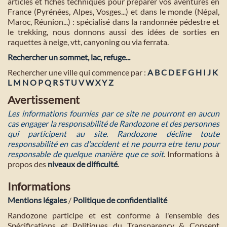
articles et fiches techniques pour préparer vos aventures en
France (Pyrénées, Alpes, Vosges...) et dans le monde (Népal,
Maroc, Réunion...) : spécialisé dans la randonnée pédestre et
le trekking, nous donnons aussi des idées de sorties en
raquettes à neige, vtt, canyoning ou via ferrata.
Rechercher un sommet, lac, refuge...
Rechercher une ville qui commence par :
A
B
C
D
E
F
G
H
I
J
K
L
M
N
O
P
Q
R
S
T
U
V
W
X
Y
Z
Avertissement
Les informations fournies par ce site ne pourront en aucun
cas engager la responsabilité de Randozone et des personnes
qui participent au site. Randozone décline toute
responsabilité en cas d'accident et ne pourra etre tenu pour
responsable de quelque manière que ce soit
. Informations à
propos des
niveaux de difficulté
.
Informations
Mentions légales
/
Politique de confidentialité
Randozone participe et est conforme à l'ensemble des
Spécifications et Politiques du Transparency & Consent