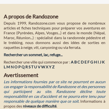
A propos de Randozone
Depuis 1999, Randozone.com vous propose de nombreux
articles et fiches techniques pour préparer vos aventures en
France (Pyrénées, Alpes, Vosges...) et dans le monde (Népal,
Maroc, Réunion...) : spécialisé dans la randonnée pédestre et
le trekking, nous donnons aussi des idées de sorties en
raquettes à neige, vtt, canyoning ou via ferrata.
Rechercher un sommet, lac, refuge...
Rechercher une ville qui commence par :
A
B
C
D
E
F
G
H
I
J
K
L
M
N
O
P
Q
R
S
T
U
V
W
X
Y
Z
Avertissement
Les informations fournies par ce site ne pourront en aucun
cas engager la responsabilité de Randozone et des personnes
qui participent au site. Randozone décline toute
responsabilité en cas d'accident et ne pourra etre tenu pour
responsable de quelque manière que ce soit
. Informations à
propos des
niveaux de difficulté
.