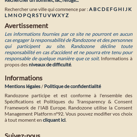
Rechercher une ville qui commence par :
A
B
C
D
E
F
G
H
I
J
K
L
M
N
O
P
Q
R
S
T
U
V
W
X
Y
Z
Avertissement
Les informations fournies par ce site ne pourront en aucun
cas engager la responsabilité de Randozone et des personnes
qui participent au site. Randozone décline toute
responsabilité en cas d'accident et ne pourra etre tenu pour
responsable de quelque manière que ce soit
. Informations à
propos des
niveaux de difficulté
.
Informations
Mentions légales
/
Politique de confidentialité
Randozone participe et est conforme à l'ensemble des
Spécifications et Politiques du Transparency & Consent
Framework de l'IAB Europe. Randozone utilise la Consent
Management Platform n°92. Vous pouvez modifier vos choix
à tout moment en
cliquant ici
.
Suivez-nous