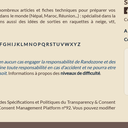
S
mbreux articles et fiches techniques pour préparer vos
dans le monde (Népal, Maroc, Réunion...) : spécialisé dans la
C
s aussi des idées de sorties en raquettes à neige, vtt,
A 
C
F
G
H
I
J
K
L
M
N
O
P
Q
R
S
T
U
V
W
X
Y
Z
 en aucun cas engager la responsabilité de Randozone et des
ne toute responsabilité en cas d'accident et ne pourra etre
soit
. Informations à propos des
niveaux de difficulté
.
des Spécifications et Politiques du Transparency & Consent
 Consent Management Platform n°92. Vous pouvez modifier