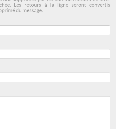
chée. Les retours à la ligne seront convertis
pprimé du message.