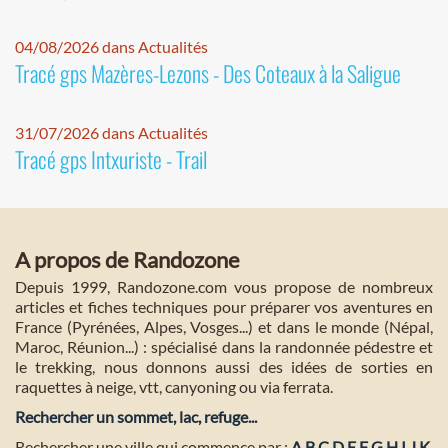
04/08/2026 dans Actualités
Tracé gps Mazères-Lezons - Des Coteaux à la Saligue
31/07/2026 dans Actualités
Tracé gps Intxuriste - Trail
A propos de Randozone
Depuis 1999, Randozone.com vous propose de nombreux
articles et fiches techniques pour préparer vos aventures en
France (Pyrénées, Alpes, Vosges...) et dans le monde (Népal,
Maroc, Réunion...) : spécialisé dans la randonnée pédestre et
le trekking, nous donnons aussi des idées de sorties en
raquettes à neige, vtt, canyoning ou via ferrata.
Rechercher un sommet, lac, refuge...
Rechercher une ville qui commence par :
A
B
C
D
E
F
G
H
I
J
K