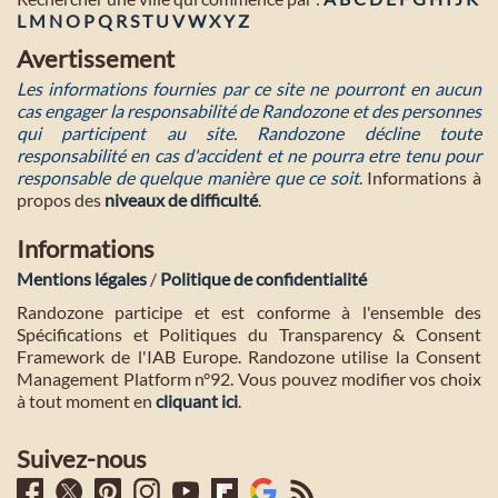
L
M
N
O
P
Q
R
S
T
U
V
W
X
Y
Z
Avertissement
Les informations fournies par ce site ne pourront en aucun
cas engager la responsabilité de Randozone et des personnes
qui participent au site. Randozone décline toute
responsabilité en cas d'accident et ne pourra etre tenu pour
responsable de quelque manière que ce soit
. Informations à
propos des
niveaux de difficulté
.
Informations
Mentions légales
/
Politique de confidentialité
Randozone participe et est conforme à l'ensemble des
Spécifications et Politiques du Transparency & Consent
Framework de l'IAB Europe. Randozone utilise la Consent
Management Platform n°92. Vous pouvez modifier vos choix
à tout moment en
cliquant ici
.
Suivez-nous