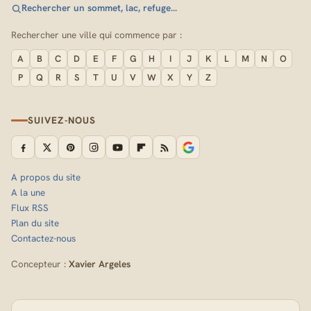
Rechercher un sommet, lac, refuge…
Rechercher une ville qui commence par :
A
B
C
D
E
F
G
H
I
J
K
L
M
N
O
P
Q
R
S
T
U
V
W
X
Y
Z
SUIVEZ-NOUS
A propos du site
A la une
Flux RSS
Plan du site
Contactez-nous
Concepteur :
Xavier Argeles