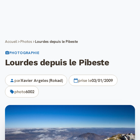
Cartes
Blog
Mon compte
Accueil
Photos
Lourdes depuis le Pibeste
PHOTOGRAPHIE
Lourdes depuis le Pibeste
par
Xavier Argeles (Rokad)
prise le
03/01/2009
photo
6002