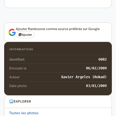
Ajouter Randozone comme source préférée sur Google
Ajouter
INFORMATIONS
Identifiant
6002
Envoyée le
06/02/2009
Auteur
Xavier Argeles (Rokad)
Date photo
03/01/2009
EXPLORER
Toutes les photos