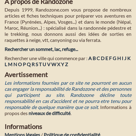
A propos de Randozone
Depuis 1999, Randozone.com vous propose de nombreux
articles et fiches techniques pour préparer vos aventures en
France (Pyrénées, Alpes, Vosges...) et dans le monde (Népal,
Maroc, Réunion...) : spécialisé dans la randonnée pédestre et
le trekking, nous donnons aussi des idées de sorties en
raquettes à neige, vtt, canyoning ou via ferrata.
Rechercher un sommet, lac, refuge...
Rechercher une ville qui commence par :
A
B
C
D
E
F
G
H
I
J
K
L
M
N
O
P
Q
R
S
T
U
V
W
X
Y
Z
Avertissement
Les informations fournies par ce site ne pourront en aucun
cas engager la responsabilité de Randozone et des personnes
qui participent au site. Randozone décline toute
responsabilité en cas d'accident et ne pourra etre tenu pour
responsable de quelque manière que ce soit
. Informations à
propos des
niveaux de difficulté
.
Informations
Mentions légales
/
Politique de confidentialité