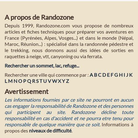
A propos de Randozone
Depuis 1999, Randozone.com vous propose de nombreux
articles et fiches techniques pour préparer vos aventures en
France (Pyrénées, Alpes, Vosges...) et dans le monde (Népal,
Maroc, Réunion...) : spécialisé dans la randonnée pédestre et
le trekking, nous donnons aussi des idées de sorties en
raquettes à neige, vtt, canyoning ou via ferrata.
Rechercher un sommet, lac, refuge...
Rechercher une ville qui commence par :
A
B
C
D
E
F
G
H
I
J
K
L
M
N
O
P
Q
R
S
T
U
V
W
X
Y
Z
Avertissement
Les informations fournies par ce site ne pourront en aucun
cas engager la responsabilité de Randozone et des personnes
qui participent au site. Randozone décline toute
responsabilité en cas d'accident et ne pourra etre tenu pour
responsable de quelque manière que ce soit
. Informations à
propos des
niveaux de difficulté
.