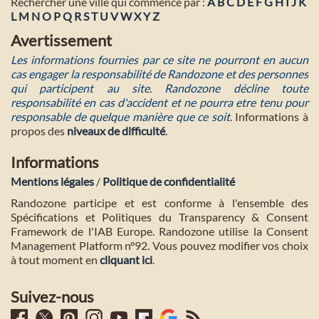
Rechercher une ville qui commence par :
A
B
C
D
E
F
G
H
I
J
K
L
M
N
O
P
Q
R
S
T
U
V
W
X
Y
Z
Avertissement
Les informations fournies par ce site ne pourront en aucun
cas engager la responsabilité de Randozone et des personnes
qui participent au site. Randozone décline toute
responsabilité en cas d'accident et ne pourra etre tenu pour
responsable de quelque manière que ce soit
. Informations à
propos des
niveaux de difficulté
.
Informations
Mentions légales
/
Politique de confidentialité
Randozone participe et est conforme à l'ensemble des
Spécifications et Politiques du Transparency & Consent
Framework de l'IAB Europe. Randozone utilise la Consent
Management Platform n°92. Vous pouvez modifier vos choix
à tout moment en
cliquant ici
.
Suivez-nous