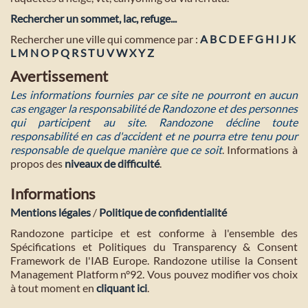
Rechercher un sommet, lac, refuge...
Rechercher une ville qui commence par :
A
B
C
D
E
F
G
H
I
J
K
L
M
N
O
P
Q
R
S
T
U
V
W
X
Y
Z
Avertissement
Les informations fournies par ce site ne pourront en aucun
cas engager la responsabilité de Randozone et des personnes
qui participent au site. Randozone décline toute
responsabilité en cas d'accident et ne pourra etre tenu pour
responsable de quelque manière que ce soit
. Informations à
propos des
niveaux de difficulté
.
Informations
Mentions légales
/
Politique de confidentialité
Randozone participe et est conforme à l'ensemble des
Spécifications et Politiques du Transparency & Consent
Framework de l'IAB Europe. Randozone utilise la Consent
Management Platform n°92. Vous pouvez modifier vos choix
à tout moment en
cliquant ici
.