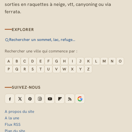
sorties en raquettes à neige, vtt, canyoning ou via
ferrata.
EXPLORER
Rechercher un sommet, lac, refuge…
Rechercher une ville qui commence par :
A
B
C
D
E
F
G
H
I
J
K
L
M
N
O
P
Q
R
S
T
U
V
W
X
Y
Z
SUIVEZ-NOUS
A propos du site
A la une
Flux RSS
Plan du site