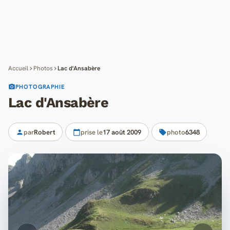
Cartes
Blog
Mon compte
Accueil
Photos
Lac d'Ansabère
PHOTOGRAPHIE
Lac d'Ansabère
par
Robert
prise le
17 août 2009
photo
6348