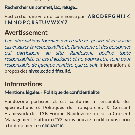
Rechercher un sommet, lac, refuge...
Rechercher une ville qui commence par :
A
B
C
D
E
F
G
H
I
J
K
L
M
N
O
P
Q
R
S
T
U
V
W
X
Y
Z
Avertissement
Les informations fournies par ce site ne pourront en aucun
cas engager la responsabilité de Randozone et des personnes
qui participent au site. Randozone décline toute
responsabilité en cas d'accident et ne pourra etre tenu pour
responsable de quelque manière que ce soit
. Informations à
propos des
niveaux de difficulté
.
Informations
Mentions légales
/
Politique de confidentialité
Randozone participe et est conforme à l'ensemble des
Spécifications et Politiques du Transparency & Consent
Framework de l'IAB Europe. Randozone utilise la Consent
Management Platform n°92. Vous pouvez modifier vos choix
à tout moment en
cliquant ici
.