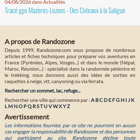
04/08/2026 dans Actualités
Tracé gps Mazères-Lezons - Des Coteaux à la Saligue
A propos de Randozone
Depuis 1999, Randozone.com vous propose de nombreux
articles et fiches techniques pour préparer vos aventures en
France (Pyrénées, Alpes, Vosges...) et dans le monde (Népal,
Maroc, Réunion...) : spécialisé dans la randonnée pédestre et
le trekking, nous donnons aussi des idées de sorties en
raquettes à neige, vtt, canyoning ou via ferrata.
Rechercher un sommet, lac, refuge...
Rechercher une ville qui commence par :
A
B
C
D
E
F
G
H
I
J
K
L
M
N
O
P
Q
R
S
T
U
V
W
X
Y
Z
Avertissement
Les informations fournies par ce site ne pourront en aucun
cas engager la responsabilité de Randozone et des personnes
qui participent au site. Randozone décline toute