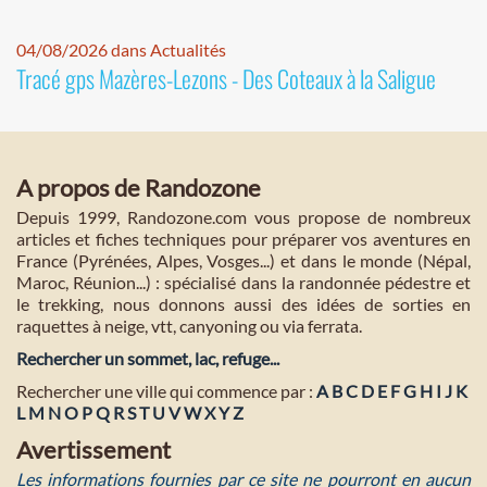
04/08/2026 dans Actualités
Tracé gps Mazères-Lezons - Des Coteaux à la Saligue
A propos de Randozone
Depuis 1999, Randozone.com vous propose de nombreux
articles et fiches techniques pour préparer vos aventures en
France (Pyrénées, Alpes, Vosges...) et dans le monde (Népal,
Maroc, Réunion...) : spécialisé dans la randonnée pédestre et
le trekking, nous donnons aussi des idées de sorties en
raquettes à neige, vtt, canyoning ou via ferrata.
Rechercher un sommet, lac, refuge...
Rechercher une ville qui commence par :
A
B
C
D
E
F
G
H
I
J
K
L
M
N
O
P
Q
R
S
T
U
V
W
X
Y
Z
Avertissement
Les informations fournies par ce site ne pourront en aucun