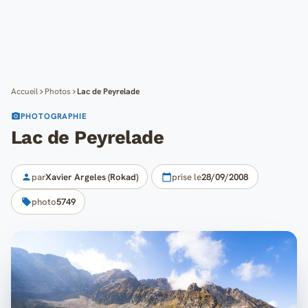
Cartes
Blog
Mon compte
Accueil
Photos
Lac de Peyrelade
PHOTOGRAPHIE
Lac de Peyrelade
par
Xavier Argeles (Rokad)
prise le
28/09/2008
photo
5749