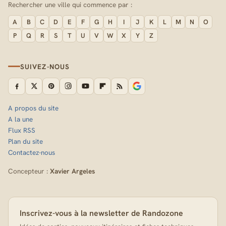
Rechercher une ville qui commence par :
A
B
C
D
E
F
G
H
I
J
K
L
M
N
O
P
Q
R
S
T
U
V
W
X
Y
Z
SUIVEZ-NOUS
A propos du site
A la une
Flux RSS
Plan du site
Contactez-nous
Concepteur :
Xavier Argeles
Inscrivez-vous à la newsletter de Randozone